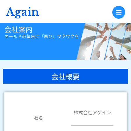
内
Again
容
を
ス
会社案内
キ
オールドの毎日に『再び』ワクワクを！
ッ
プ
会社概要
株式会社アゲイン
社名